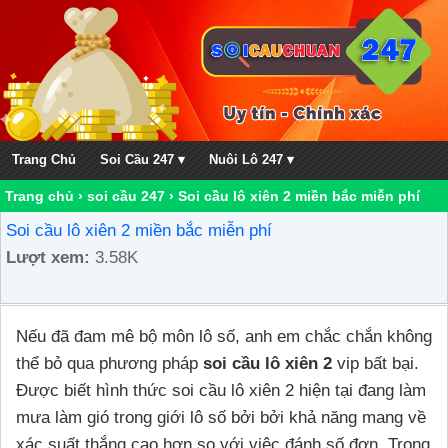
Trang Chủ
Soi Cầu 247 ▾
Nuôi Lô 247 ▾
Trang chủ
›
soi cầu 247
›
Soi cầu lô xiên 2 miền bắc miễn phí
Soi cầu lô xiên 2 miền bắc miễn phí
Lượt xem:
3.58K
Nếu đã đam mê bộ môn lô số, anh em chắc chắn không
thể bỏ qua phương pháp
soi cầu lô xiên 2
vip bất bại.
Được biết hình thức soi cầu lô xiên 2 hiện tại đang làm
mưa làm gió trong giới lô số bởi bởi khả năng mang về
xác suất thắng cao hơn so với việc đánh số đơn. Trong