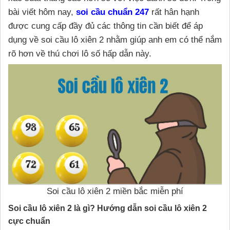
bài viết hôm nay,
soi cầu chuẩn 247
rất hân hạnh
được cung cấp đầy đủ các thông tin cần biết để áp
dụng về soi cầu lô xiên 2 nhằm giúp anh em có thể nắm
rõ hơn về thú chơi lô số hấp dẫn này.
Soi cầu lô xiên 2 miền bắc miễn phí
Soi cầu lô xiên 2 là gì? Hướng dẫn soi cầu lô xiên 2
cực chuẩn