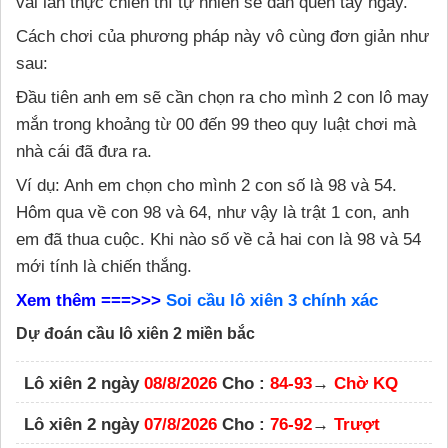
vài lần thực chiến thì tự nhiên sẽ dần quen tay ngay.
Cách chơi của phương pháp này vô cùng đơn giản như
sau:
Đầu tiên anh em sẽ cần chọn ra cho mình 2 con lô may
mắn trong khoảng từ 00 đến 99 theo quy luật chơi mà
nhà cái đã đưa ra.
Ví dụ: Anh em chọn cho mình 2 con số là 98 và 54.
Hôm qua về con 98 và 64, như vậy là trật 1 con, anh
em đã thua cuộc. Khi nào số về cả hai con là 98 và 54
mới tính là chiến thắng.
Xem thêm ===>>>
Soi cầu lô xiên 3 chính xác
Dự đoán cầu lô xiên 2 miền bắc
Lô xiên 2 ngày
08/8/2026
Cho :
84-93
→
Chờ KQ
Lô xiên 2 ngày
07/8/2026
Cho :
76-92
→
Trượt