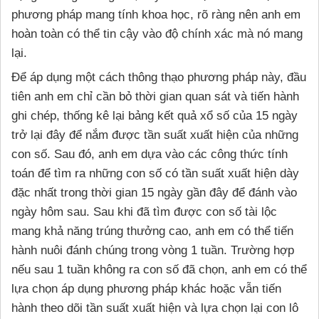
phương pháp mang tính khoa học, rõ ràng nên anh em
hoàn toàn có thể tin cậy vào độ chính xác mà nó mang
lại.
Để áp dụng một cách thông thạo phương pháp này, đầu
tiên anh em chỉ cần bỏ thời gian quan sát và tiến hành
ghi chép, thống kê lại bảng kết quả xổ số của 15 ngày
trở lại đây để nắm được tần suất xuất hiện của những
con số. Sau đó, anh em dựa vào các công thức tính
toán để tìm ra những con số có tần suất xuất hiện dày
đặc nhất trong thời gian 15 ngày gần đây để đánh vào
ngày hôm sau. Sau khi đã tìm được con số tài lộc
mang khả năng trúng thưởng cao, anh em có thể tiến
hành nuôi đánh chúng trong vòng 1 tuần. Trường hợp
nếu sau 1 tuần không ra con số đã chọn, anh em có thể
lựa chọn áp dụng phương pháp khác hoặc vẫn tiến
hành theo dõi tần suất xuất hiện và lựa chọn lại con lô