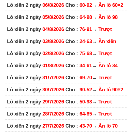
Lô xiên 2 ngày
06/8/2026
Cho :
60-92
→
Ăn lô 60×2
Lô xiên 2 ngày
05/8/2026
Cho :
64-98
→
Ăn lô 98
Lô xiên 2 ngày
04/8/2026
Cho :
76-91
→
Trượt
Lô xiên 2 ngày
03/8/2026
Cho :
24-63
→
Ăn xiên
Lô xiên 2 ngày
02/8/2026
Cho :
75-68
→
Trượt
Lô xiên 2 ngày
01/8/2026
Cho :
34-61
→
Ăn lô 34
Lô xiên 2 ngày
31/7/2026
Cho :
69-70
→
Trượt
Lô xiên 2 ngày
30/7/2026
Cho :
90-52
→
Ăn lô 90×2
Lô xiên 2 ngày
29/7/2026
Cho :
50-98
→
Trượt
Lô xiên 2 ngày
28/7/2026
Cho :
64-85
→
Trượt
Lô xiên 2 ngày
27/7/2026
Cho :
43-70
→
Ăn lô 70