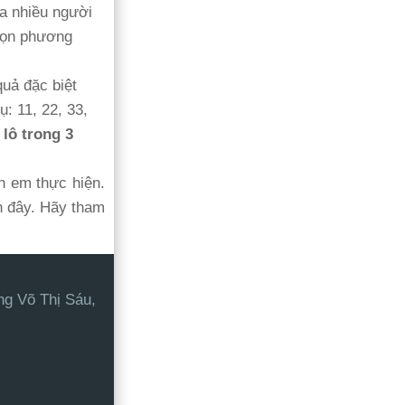
a nhiều người
họn phương
quả đặc biệt
: 11, 22, 33,
 lô trong 3
 em thực hiện.
n đây. Hãy tham
ng Võ Thị Sáu,