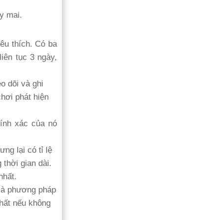
y mai.
êu thích. Có ba
liên tục 3 ngày,
o dõi và ghi
hơi phát hiện
ính xác của nó
ng lại có tỉ lệ
thời gian dài.
nhất.
y là phương pháp
nhất nếu không