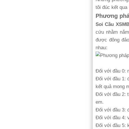
tôi đúc kết qua
Phương phá
Soi Cầu XSMB
cứu nhằm nắm 
được đông đảo
nhau:
Đối với đầu 0:
Đối với đầu 1: 
kết quả mong 
Đối với đầu 2: 
em.
Đối với đầu 3: 
Đối với đầu 4: 
Đối với đầu 5: 