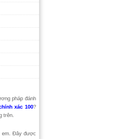
hương pháp đánh
hính xác 100
?
 trên.
h em. Đây được