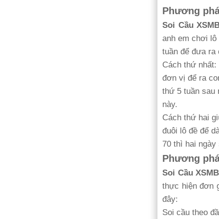
Phương pháp
Soi Cầu XSMB
anh em chơi lô 
tuần để đưa ra 
Cách thứ nhất: 
đơn vị để ra co
thứ 5 tuần sau
này.
Cách thứ hai g
đuôi lô đề để 
70 thì hai ngày
Phương phá
Soi Cầu XSMB
thực hiện đơn 
đây:
Soi cầu theo đ