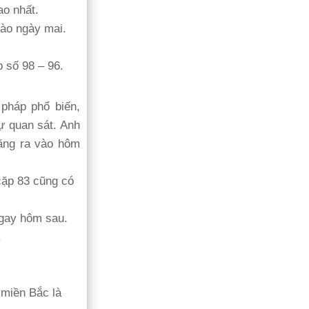
ao nhất.
vào ngày mai.
 số 98 – 96.
 pháp phổ biến,
ự quan sát. Anh
ăng ra vào hôm
cặp 83 cũng có
ngay hôm sau.
.
 miền Bắc là