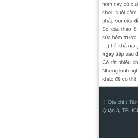
hôm nay có xuấ
chơi, đuôi câm
pháp
soi cầu 
Soi cầu theo lô
của hôm trước đ
…) thì khả năn
ngày
tiếp sau 
Có rất nhiều 
Những kinh ngh
khảo để có thể 
✧ Địa chỉ : Tầ
Quận 3, TP.H