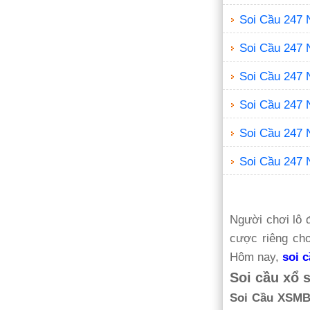
Soi Cầu 247 
Soi Cầu 247 
Soi Cầu 247 
Soi Cầu 247 
Soi Cầu 247 
Soi Cầu 247 
Người chơi lô 
cược riêng ch
Hôm nay,
soi 
Soi cầu xổ 
Soi Cầu XSMB