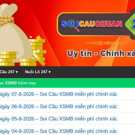
 Cầu 247 ▾
Nuôi Lô 247 ▾
cầu XSMB hôm nay
Ngày 07-8-2026 – Soi Cầu XSMB miễn phí chính xác
Ngày 06-8-2026 – Soi Cầu XSMB miễn phí chính xác
Ngày 05-8-2026 – Soi Cầu XSMB miễn phí chính xác
Ngày 04-8-2026 – Soi Cầu XSMB miễn phí chính xác