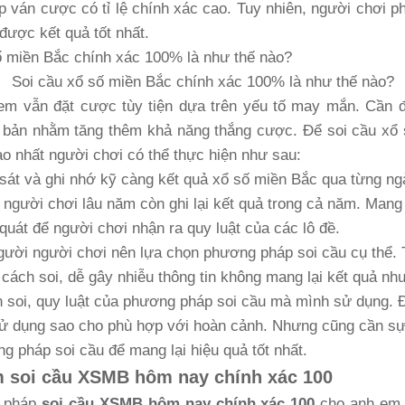
p ván cược có tỉ lệ chính xác cao. Tuy nhiên, người chơi ph
được kết quả tốt nhất.
Soi cầu xổ số miền Bắc chính xác 100% là như thế nào?
em vẫn đặt cược tùy tiện dựa trên yếu tố may mắn. Cần 
ơ bản nhằm tăng thêm khả năng thắng cược. Để soi cầu xổ
ao nhất người chơi có thể thực hiện như sau:
sát và ghi nhớ kỹ càng kết quả xổ số miền Bắc qua từng ngà
người chơi lâu năm còn ghi lại kết quả trong cả năm. Mang lạ
quát để người chơi nhận ra quy luật của các lô đề.
gười người chơi nên lựa chọn phương pháp soi cầu cụ thể. 
 cách soi, dễ gây nhiễu thông tin không mang lại kết quả n
soi, quy luật của phương pháp soi cầu mà mình sử dụng. 
 sử dụng sao cho phù hợp với hoàn cảnh. Nhưng cũng cần sự 
 pháp soi cầu để mang lại hiệu quả tốt nhất.
 soi cầu XSMB hôm nay chính xác 100
 pháp
soi cầu XSMB hôm nay chính xác 100
cho anh em 