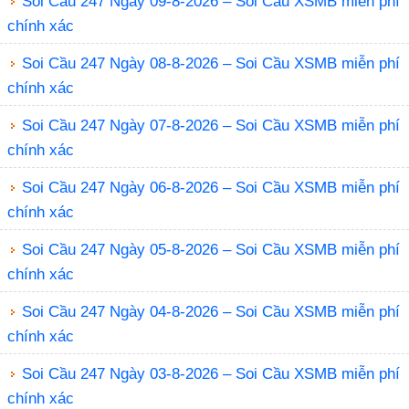
Soi Cầu 247 Ngày 09-8-2026 – Soi Cầu XSMB miễn phí
chính xác
Soi Cầu 247 Ngày 08-8-2026 – Soi Cầu XSMB miễn phí
chính xác
Soi Cầu 247 Ngày 07-8-2026 – Soi Cầu XSMB miễn phí
chính xác
Soi Cầu 247 Ngày 06-8-2026 – Soi Cầu XSMB miễn phí
chính xác
Soi Cầu 247 Ngày 05-8-2026 – Soi Cầu XSMB miễn phí
chính xác
Soi Cầu 247 Ngày 04-8-2026 – Soi Cầu XSMB miễn phí
chính xác
Soi Cầu 247 Ngày 03-8-2026 – Soi Cầu XSMB miễn phí
chính xác