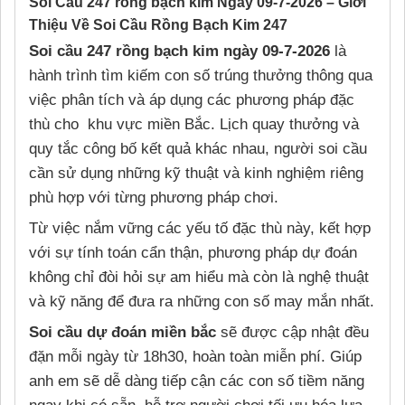
Soi Cầu 247 rồng bạch kim Ngày 09-7-2026 – Giới
Thiệu Về Soi Cầu Rồng Bạch Kim 247
Soi cầu 247 rồng bạch kim ngày 09-7-2026
là
hành trình tìm kiếm con số trúng thưởng thông qua
việc phân tích và áp dụng các phương pháp đặc
thù cho khu vực miền Bắc. Lịch quay thưởng và
quy tắc công bố kết quả khác nhau, người soi cầu
cần sử dụng những kỹ thuật và kinh nghiệm riêng
phù hợp với từng phương pháp chơi.
Từ việc nắm vững các yếu tố đặc thù này, kết hợp
với sự tính toán cẩn thận, phương pháp dự đoán
không chỉ đòi hỏi sự am hiểu mà còn là nghệ thuật
và kỹ năng để đưa ra những con số may mắn nhất.
Soi cầu dự đoán miền bắc
sẽ được cập nhật đều
đặn mỗi ngày từ 18h30, hoàn toàn miễn phí. Giúp
anh em sẽ dễ dàng tiếp cận các con số tiềm năng