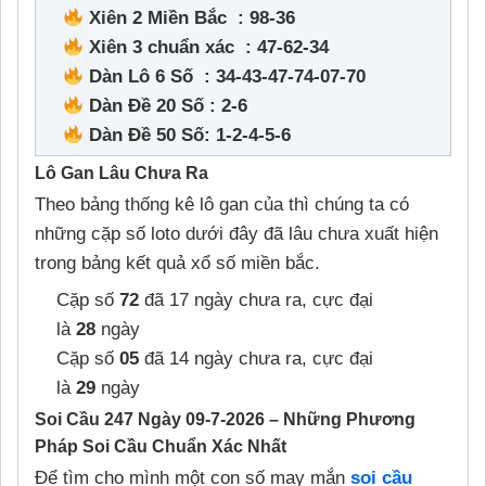
Xiên 2 Miền Bắc : 98-36
Xiên 3 chuẩn xác : 47-62-34
Dàn Lô 6 Số : 34-43-47-74-07-70
Dàn Đề 20 Số : 2-6
Dàn Đề 50 Số: 1-2-4-5-6
Lô Gan Lâu Chưa Ra
Theo bảng thống kê lô gan của thì chúng ta có
những cặp số loto dưới đây đã lâu chưa xuất hiện
trong bảng kết quả xổ số miền bắc.
Cặp số
72
đã 17 ngày chưa ra, cực đại
là
28
ngày
Cặp số
05
đã 14 ngày chưa ra, cực đại
là
29
ngày
Soi Cầu 247 Ngày 09-7-2026 – Những Phương
Pháp Soi Cầu Chuẩn Xác Nhất
Để tìm cho mình một con số may mắn
soi cầu