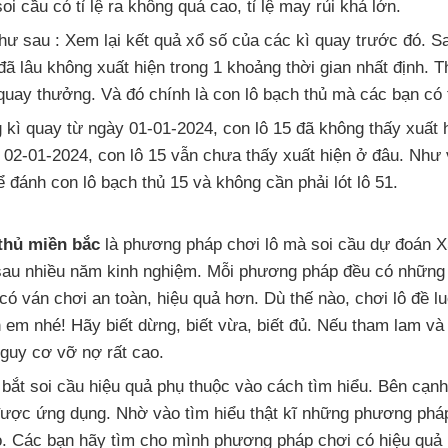
i cầu có tỉ lệ ra không quá cao, tỉ lệ may rủi khá lớn.
ư sau : Xem lại kết quả xổ số của các kì quay trước đó. Sa
ã lâu không xuất hiện trong 1 khoảng thời gian nhất định. 
quay thưởng. Và đó chính là con lô bạch thủ mà các bạn có 
 kì quay từ ngày 01-01-2024, con lô 15 đã không thấy xuất h
02-01-2024, con lô 15 vẫn chưa thấy xuất hiện ở đâu. Như 
ể đánh con lô bạch thủ 15 và không cần phải lót lô 51.
thủ miền bắc
là phương pháp chơi lô mà soi cầu dự đoán 
 sau nhiều năm kinh nghiệm. Mỗi phương pháp đều có những 
có ván chơi an toàn, hiệu quả hơn. Dù thế nào, chơi lô đề lu
em nhé! Hãy biết dừng, biết vừa, biết đủ. Nếu tham lam và
guy cơ vỡ nợ rất cao.
bắt soi cầu hiệu quả phụ thuộc vào cách tìm hiểu. Bên cạnh
 được ứng dụng. Nhờ vào tìm hiểu thật kĩ những phương phá
. Các bạn hãy tìm cho mình phương pháp chơi có hiệu quả 