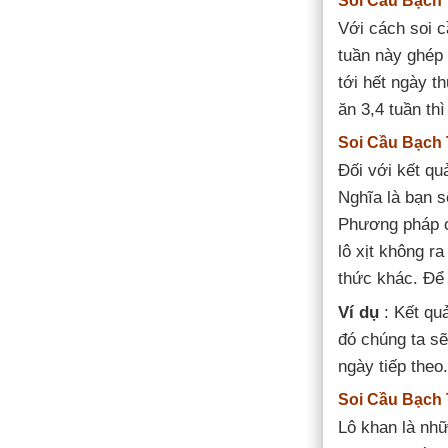
Soi Cầu Bạch
Với cách soi c
tuần này ghép 
tới hết ngày t
ăn 3,4 tuần thì
Soi Cầu Bạch
Đối với kết qu
Nghĩa là bạn s
Phương pháp ch
lô xịt không r
thức khác. Để 
Ví dụ
: Kết quả
đó chúng ta sẽ
ngày tiếp theo.
Soi Cầu Bạch
Lô khan là nhữ