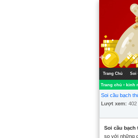
Trang Chủ
Soi
Trang chủ
›
kinh 
Soi cầu bạch th
Lượt xem:
402
Soi cầu bạch 
so với những 