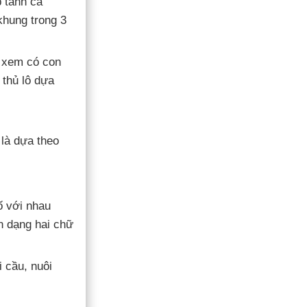
 tành cá
khung trong 3
a xem có con
 thủ lô dựa
 là dựa theo
ố với nhau
òn dạng hai chữ
 cầu, nuôi