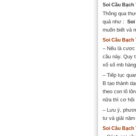
Soi Cầu Bạch
Thông qua thực
quả như :
Soi
muốn biết và 
Soi Cầu Bạch 
– Nếu là cược
cầu này. Quy t
xổ số mb hàng 
– Tiếp tục qua
B tạo thành d
theo con lô l
nữa thì cơ hội 
– Lưu ý, phươn
tư và giải năm
Soi Cầu Bạch