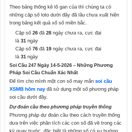
Theo bảng thống kê lô gan của thì chúng ta có
những cặp số loto dưới đây đã lâu chưa xuất hiện
trong bảng kết quả xổ số miền bắc.
Cặp số
26
đã
28
ngày chưa ra, cực đại
là
31
ngày
Cặp số
76
đã
19
ngày chưa ra, cực đại
là
31
ngày
Soi Cầu 247 Ngày 14-5-2026 – Những Phương
Pháp Soi Cầu Chuẩn Xác Nhất
Để tìm cho mình một con số may mắn
soi cầu
XSMB hôm nay
đã sử dụng một số phương pháp
soi cầu dưới đây.
Dự đoán cầu theo phương pháp truyền thống
Phương pháp dự đoán cầu theo cách truyền thống
dựa trên việc phân tích các con số đã về trong các
kỳ quay trước, đặc biệt là những số có xu hướng