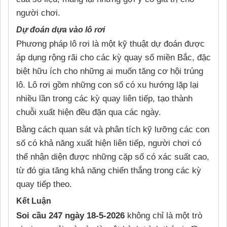
người chơi.
Dự đoán dựa vào lô rơi
Phương pháp lô rơi là một kỹ thuật dự đoán được
áp dụng rộng rãi cho các kỳ quay số miền Bắc, đặc
biệt hữu ích cho những ai muốn tăng cơ hội trúng
lô. Lô rơi gồm những con số có xu hướng lặp lại
nhiều lần trong các kỳ quay liên tiếp, tạo thành
chuỗi xuất hiện đều đặn qua các ngày.
Bằng cách quan sát và phân tích kỹ lưỡng các con
số có khả năng xuất hiện liên tiếp, người chơi có
thể nhận diện được những cặp số có xác suất cao,
từ đó gia tăng khả năng chiến thắng trong các kỳ
quay tiếp theo.
Kết Luận
Soi cầu 247 ngày 18-5-2026
không chỉ là một trò