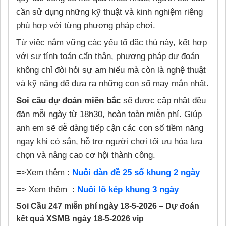
cần sử dụng những kỹ thuật và kinh nghiệm riêng
phù hợp với từng phương pháp chơi.
Từ việc nắm vững các yếu tố đặc thù này, kết hợp
với sự tính toán cẩn thận, phương pháp dự đoán
không chỉ đòi hỏi sự am hiểu mà còn là nghệ thuật
và kỹ năng để đưa ra những con số may mắn nhất.
Soi cầu dự đoán miền bắc
sẽ được cập nhật đều
đặn mỗi ngày từ 18h30, hoàn toàn miễn phí. Giúp
anh em sẽ dễ dàng tiếp cận các con số tiềm năng
ngay khi có sẵn, hỗ trợ người chơi tối ưu hóa lựa
chọn và nâng cao cơ hội thành công.
=>Xem thêm :
Nuôi dàn đề 25 số khung 2 ngày
=> Xem thêm :
Nuôi lô kép khung 3 ngày
Soi Cầu 247 miễn phí ngày 18-5-2026
– Dự đoán
kết quả XSMB ngày 18-5-2026 vip