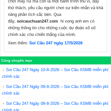
chơi may rủi mà còn là một hành trình thú vị, đầy
thử thách, yêu cầu người chơi sự kiên nhẫn và khả
năng phân tích sắc bén. Qua
đây,
soicauchuan247.com
hi vọng anh em có
những thông tin cho những cuộc dự đoán xổ số
chính xác cho chiến thắng của mình.
Xem thêm:
Soi Cầu 247 ngày 17/5/2026
Cùng chuyên mục
Soi Cầu 247 Ngày 10-8-2026 – Soi Cầu XSMB miễn phí
chính xác
Soi Cầu 247 Ngày 09-8-2026 – Soi Cầu XSMB miễn phí
chính xác
Soi Cầu 247 Ngày 08-8-2026 – Soi Cầu XSMB miễn phí
chính xác