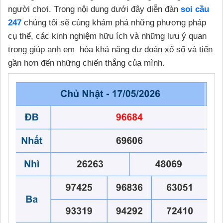
người chơi. Trong nội dung dưới đây diễn đàn
soi cầu
247
chúng tôi sẽ cùng khám phá những phương pháp
cụ thể, các kinh nghiệm hữu ích và những lưu ý quan
trọng giúp anh em hóa khả năng dự đoán xổ số và tiến
gần hơn đến những chiến thắng của mình.