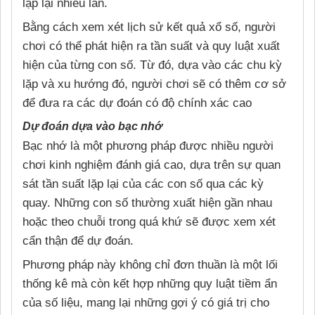
lặp lại nhiều lần.
Bằng cách xem xét lịch sử kết quả xổ số, người
chơi có thể phát hiện ra tần suất và quy luật xuất
hiện của từng con số. Từ đó, dựa vào các chu kỳ
lặp và xu hướng đó, người chơi sẽ có thêm cơ sở
để đưa ra các dự đoán có độ chính xác cao
Dự đoán dựa vào bạc nhớ
Bạc nhớ là một phương pháp được nhiều người
chơi kinh nghiệm đánh giá cao, dựa trên sự quan
sát tần suất lặp lại của các con số qua các kỳ
quay. Những con số thường xuất hiện gần nhau
hoặc theo chuỗi trong quá khứ sẽ được xem xét
cẩn thận để dự đoán.
Phương pháp này không chỉ đơn thuần là một lối
thống kê mà còn kết hợp những quy luật tiềm ẩn
của số liệu, mang lại những gợi ý có giá trị cho