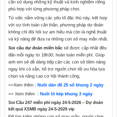
cần sử dụng những kỹ thuật và kinh nghiệm riêng
phù hợp với từng phương pháp chơi.
Từ việc nắm vững các yếu tố đặc thù này, kết hợp
với sự tính toán cẩn thận, phương pháp dự đoán
không chỉ đòi hỏi sự am hiểu mà còn là nghệ thuật
và kỹ năng để đưa ra những con số may mắn nhất.
Soi cầu dự đoán miền bắc
sẽ được cập nhật đều
đặn mỗi ngày từ 18h30, hoàn toàn miễn phí. Giúp
anh em sẽ dễ dàng tiếp cận các con số tiềm năng
ngay khi có sẵn, hỗ trợ người chơi tối ưu hóa lựa
chọn và nâng cao cơ hội thành công.
=>Xem thêm :
Nuôi dàn đề 25 số khung 2 ngày
=> Xem thêm :
Nuôi lô kép khung 3 ngày
Soi Cầu 247 miễn phí ngày 24-5-2026
– Dự đoán
kết quả XSMB ngày 24-5-2026 vip
Để tìm kiếm những con số may mắn, người chơi