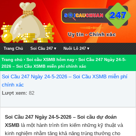
Trang Chủ
Soi Cầu 247 ▾
Nuôi Lô 247 ▾
Trang chủ
›
Soi cầu XSMB hôm nay
›
Soi Cầu 247 Ngày 24-5-
2026 – Soi Cầu XSMB miễn phí chính xác
Soi Cầu 247 Ngày 24-5-2026 – Soi Cầu XSMB miễn phí
chính xác
Lượt xem:
82
Soi Cầu 247 Ngày 24
-5-2026 – Soi cầu dự đoán
XSMB
là một hành trình tìm kiếm những kỹ thuật và
kinh nghiệm nhằm tăng khả năng trúng thưởng cho