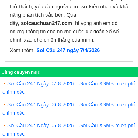
thử thách, yêu cầu người chơi sự kiên nhẫn và khả
năng phân tích sắc bén. Qua
đây,
soicauchuan247.com
hi vọng anh em có
những thông tin cho những cuộc dự đoán xổ số
chính xác cho chiến thắng của mình.
Xem thêm:
Soi Cầu 247 ngày 7/4/2026
Cùng chuyên mục
Soi Cầu 247 Ngày 07-8-2026 – Soi Cầu XSMB miễn phí
chính xác
Soi Cầu 247 Ngày 06-8-2026 – Soi Cầu XSMB miễn phí
chính xác
Soi Cầu 247 Ngày 05-8-2026 – Soi Cầu XSMB miễn phí
chính xác