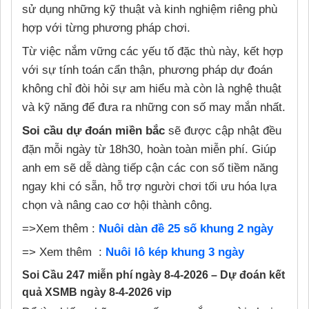
sử dụng những kỹ thuật và kinh nghiệm riêng phù
hợp với từng phương pháp chơi.
Từ việc nắm vững các yếu tố đặc thù này, kết hợp
với sự tính toán cẩn thận, phương pháp dự đoán
không chỉ đòi hỏi sự am hiểu mà còn là nghệ thuật
và kỹ năng để đưa ra những con số may mắn nhất.
Soi cầu dự đoán miền bắc
sẽ được cập nhật đều
đặn mỗi ngày từ 18h30, hoàn toàn miễn phí. Giúp
anh em sẽ dễ dàng tiếp cận các con số tiềm năng
ngay khi có sẵn, hỗ trợ người chơi tối ưu hóa lựa
chọn và nâng cao cơ hội thành công.
=>Xem thêm :
Nuôi dàn đề 25 số khung 2 ngày
=> Xem thêm :
Nuôi lô kép khung 3 ngày
Soi Cầu 247 miễn phí ngày 8-4-2026
– Dự đoán kết
quả XSMB ngày 8-4-2026 vip