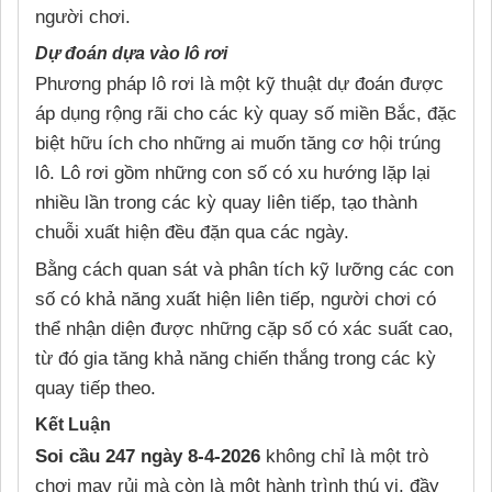
người chơi.
Dự đoán dựa vào lô rơi
Phương pháp lô rơi là một kỹ thuật dự đoán được
áp dụng rộng rãi cho các kỳ quay số miền Bắc, đặc
biệt hữu ích cho những ai muốn tăng cơ hội trúng
lô. Lô rơi gồm những con số có xu hướng lặp lại
nhiều lần trong các kỳ quay liên tiếp, tạo thành
chuỗi xuất hiện đều đặn qua các ngày.
Bằng cách quan sát và phân tích kỹ lưỡng các con
số có khả năng xuất hiện liên tiếp, người chơi có
thể nhận diện được những cặp số có xác suất cao,
từ đó gia tăng khả năng chiến thắng trong các kỳ
quay tiếp theo.
Kết Luận
Soi cầu 247 ngày 8-4-2026
không chỉ là một trò
chơi may rủi mà còn là một hành trình thú vị, đầy