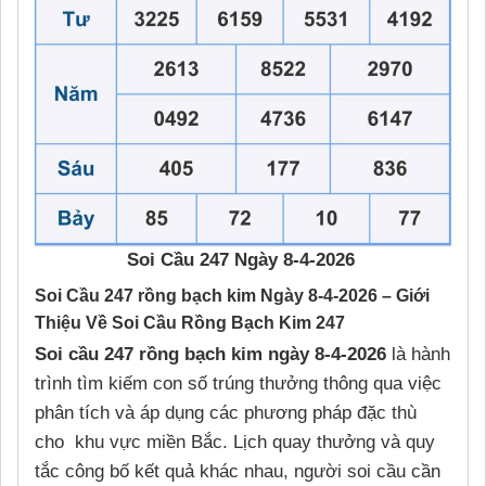
Soi Cầu 247 Ngày 8-4-2026
Soi Cầu 247 rồng bạch kim Ngày 8-4-2026 – Giới
Thiệu Về Soi Cầu Rồng Bạch Kim 247
Soi cầu 247 rồng bạch kim ngày 8-4-2026
là hành
trình tìm kiếm con số trúng thưởng thông qua việc
phân tích và áp dụng các phương pháp đặc thù
cho khu vực miền Bắc. Lịch quay thưởng và quy
tắc công bố kết quả khác nhau, người soi cầu cần