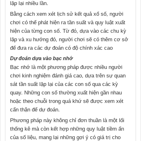
lặp lại nhiều lần.
Bằng cách xem xét lịch sử kết quả xổ số, người
chơi có thể phát hiện ra tần suất và quy luật xuất
hiện của từng con số. Từ đó, dựa vào các chu kỳ
lặp và xu hướng đó, người chơi sẽ có thêm cơ sở
để đưa ra các dự đoán có độ chính xác cao
Dự đoán dựa vào bạc nhớ
Bạc nhớ là một phương pháp được nhiều người
chơi kinh nghiệm đánh giá cao, dựa trên sự quan
sát tần suất lặp lại của các con số qua các kỳ
quay. Những con số thường xuất hiện gần nhau
hoặc theo chuỗi trong quá khứ sẽ được xem xét
cẩn thận để dự đoán.
Phương pháp này không chỉ đơn thuần là một lối
thống kê mà còn kết hợp những quy luật tiềm ẩn
của số liệu, mang lại những gợi ý có giá trị cho