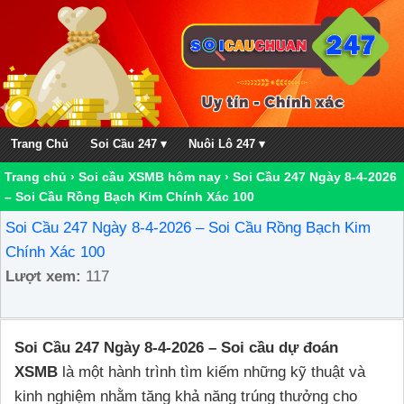
Trang Chủ
Soi Cầu 247 ▾
Nuôi Lô 247 ▾
Trang chủ
›
Soi cầu XSMB hôm nay
›
Soi Cầu 247 Ngày 8-4-2026
– Soi Cầu Rồng Bạch Kim Chính Xác 100
Soi Cầu 247 Ngày 8-4-2026 – Soi Cầu Rồng Bạch Kim
Chính Xác 100
Lượt xem:
117
Soi Cầu 247 Ngày 8-4-2026 – Soi cầu dự đoán
XSMB
là một hành trình tìm kiếm những kỹ thuật và
kinh nghiệm nhằm tăng khả năng trúng thưởng cho