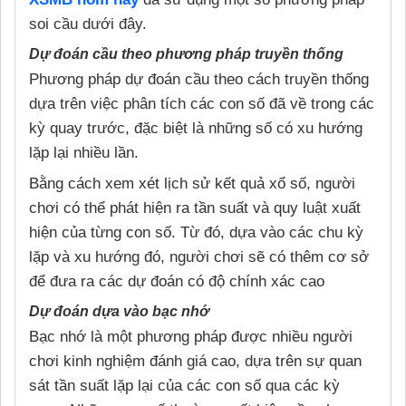
soi cầu dưới đây.
Dự đoán cầu theo phương pháp truyền thống
Phương pháp dự đoán cầu theo cách truyền thống
dựa trên việc phân tích các con số đã về trong các
kỳ quay trước, đặc biệt là những số có xu hướng
lặp lại nhiều lần.
Bằng cách xem xét lịch sử kết quả xổ số, người
chơi có thể phát hiện ra tần suất và quy luật xuất
hiện của từng con số. Từ đó, dựa vào các chu kỳ
lặp và xu hướng đó, người chơi sẽ có thêm cơ sở
để đưa ra các dự đoán có độ chính xác cao
Dự đoán dựa vào bạc nhớ
Bạc nhớ là một phương pháp được nhiều người
chơi kinh nghiệm đánh giá cao, dựa trên sự quan
sát tần suất lặp lại của các con số qua các kỳ