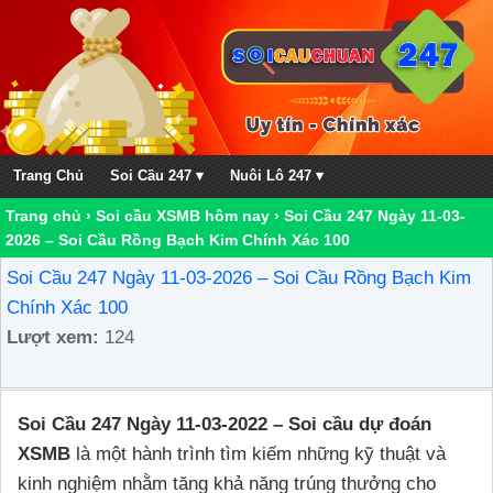
Trang Chủ
Soi Cầu 247 ▾
Nuôi Lô 247 ▾
Trang chủ
›
Soi cầu XSMB hôm nay
›
Soi Cầu 247 Ngày 11-03-
2026 – Soi Cầu Rồng Bạch Kim Chính Xác 100
Soi Cầu 247 Ngày 11-03-2026 – Soi Cầu Rồng Bạch Kim
Chính Xác 100
Lượt xem:
124
Soi Cầu 247 Ngày 11-03-2022 – Soi cầu dự đoán
XSMB
là một hành trình tìm kiếm những kỹ thuật và
kinh nghiệm nhằm tăng khả năng trúng thưởng cho