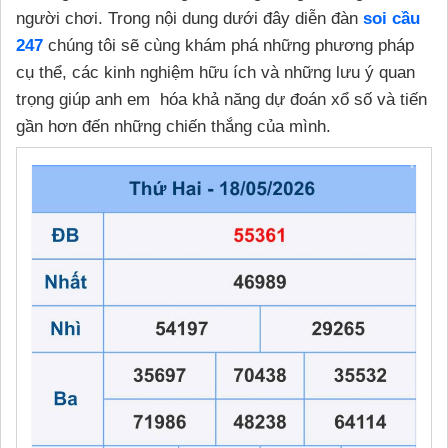
người chơi. Trong nội dung dưới đây diễn đàn
soi cầu
247
chúng tôi sẽ cùng khám phá những phương pháp
cụ thể, các kinh nghiệm hữu ích và những lưu ý quan
trọng giúp anh em hóa khả năng dự đoán xổ số và tiến
gần hơn đến những chiến thắng của mình.