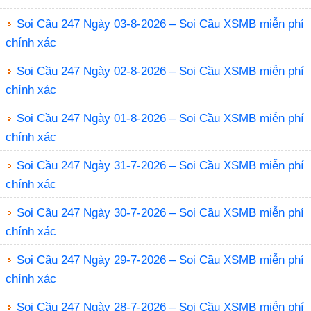
Soi Cầu 247 Ngày 03-8-2026 – Soi Cầu XSMB miễn phí
chính xác
Soi Cầu 247 Ngày 02-8-2026 – Soi Cầu XSMB miễn phí
chính xác
Soi Cầu 247 Ngày 01-8-2026 – Soi Cầu XSMB miễn phí
chính xác
Soi Cầu 247 Ngày 31-7-2026 – Soi Cầu XSMB miễn phí
chính xác
Soi Cầu 247 Ngày 30-7-2026 – Soi Cầu XSMB miễn phí
chính xác
Soi Cầu 247 Ngày 29-7-2026 – Soi Cầu XSMB miễn phí
chính xác
Soi Cầu 247 Ngày 28-7-2026 – Soi Cầu XSMB miễn phí