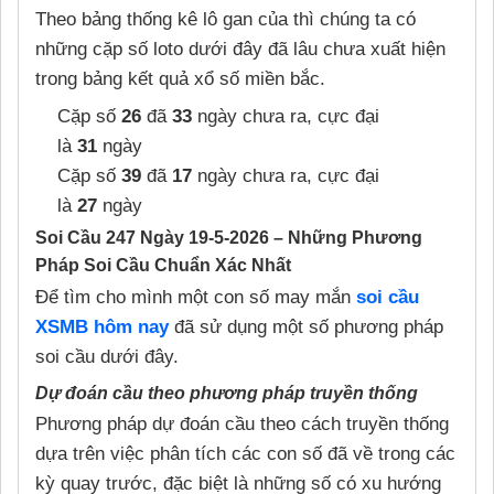
Theo bảng thống kê lô gan của thì chúng ta có
những cặp số loto dưới đây đã lâu chưa xuất hiện
trong bảng kết quả xổ số miền bắc.
Cặp số
26
đã
33
ngày chưa ra, cực đại
là
31
ngày
Cặp số
39
đã
17
ngày chưa ra, cực đại
là
27
ngày
Soi Cầu 247 Ngày 19-5-2026 – Những Phương
Pháp Soi Cầu Chuẩn Xác Nhất
Để tìm cho mình một con số may mắn
soi cầu
XSMB hôm nay
đã sử dụng một số phương pháp
soi cầu dưới đây.
Dự đoán cầu theo phương pháp truyền thống
Phương pháp dự đoán cầu theo cách truyền thống
dựa trên việc phân tích các con số đã về trong các
kỳ quay trước, đặc biệt là những số có xu hướng